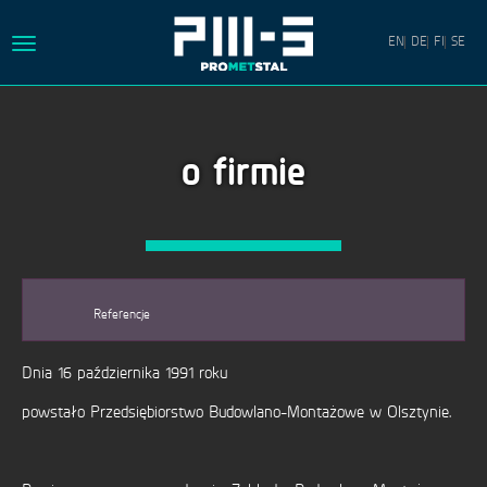
EN
DE
FI
SE
Toggle
navigation
HOME
o firmie
O
FIRMIE
OFERTA
KONTAKT
Referencje
PRACA
MISJA
Dnia 16 października 1991 roku
POLITYKA
powstało Przedsiębiorstwo Budowlano-Montażowe w Olsztynie.
PRYWATNOŚCI
PROJEKTY