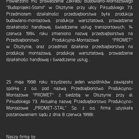
Powierzono mu prowadzenie Zakładu Budowlano-Montażowego
UE
"Budoprojekt-Stomil" w Olsztynie przy ulicy Piłsudskiego 73.
Przedmiotem działalności przedsiębiorstwa była produkcja
CERTYFIKATY
budowlano-montażowa, produkcja warsztatowa, prowadzenie
działalności handlowej, świadczenie usług transportowych. 14
DOWNLOAD
czerwca 1994 roku zmieniono nazwę przedsiębiorstwa na
Przedsiębiorstwo Produkcyjno-Montażowe "PROMET"
w Olsztynie, oraz przedmiot działania przedsiębiorstwa na
produkcję montażową, produkcję warsztatową, prowadzenie
działalności handlowej i świadczenie usług .
25 maja 1998 roku trzydziestu jeden wspólników zawiązało
spółkę z o.o. pod nazwą Przedsiębiorstwo Produkcyjno-
Montażowe "PROMET" z siedzibą w Olsztynie przy al.
Piłsudskiego 73. Aktualną nazwę Przedsiębiorstwo Produkcyjno-
Montażowe „PROMET-STAL” Sp. z o.o. firma uzyskała
postanowieniem sądu z dnia 8 czerwca 1998r.
Nasza firma to: