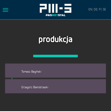
EN
DE
FI
SE
Toggle
navigation
HOME
produkcja
O
FIRMIE
OFERTA
KONTAKT
Tomasz Bagiński
PRACA
MISJA
Grzegorz Białobrzeski
POLITYKA
PRYWATNOŚCI
PROJEKTY