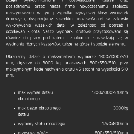
Dzięki wykwalifikowanej i doświadczonej kadrze oraz
UE
posiadanemu przez naszą firmę nowoczesnemu zapleczu
maszynowemu, w tym przypadku najwyższej klasy wycinarek
CERTYFIKATY
drutowych, dysponujemy szerokimi możliwościami w zakresie
wykonywania wszelkich detali w zależności od potrzeb i
DOWNLOAD
oczekiwań klienta. Nasze wycinarki drutowe przystosowane są
również do pracy pod kątem i znakomicie sprawdzają się w
wycinaniu różnych kształtów, także na górze i spodzie elementu.
Obrabiamy detale o maksymalnym wymiarze 1300x1000x510
mm, ciężarze do 3000 kg, przesuwach 800/550/510, przy
maksymalnym kącie nachylenia drutu 45 stopni na wysokości 510
mm.
max wymiar detalu
1300x1000x510mm
obrabianego:
max ciężar obrabianego
3000kg
detalu:
wymiary stołu roboczego:
1240x800mm
przesuwy x/y/z:
800/550/510mm