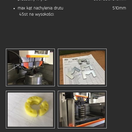
max kąt nachylenia drutu
510mm
45st na wysokości: