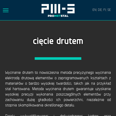
EN
DE
FI
SE
Toggle
navigation
HOME
cięcie drutem
O
FIRMIE
OFERTA
KONTAKT
Wycinanie drutem to nowoczesna metoda precyzyjnego wycinania
PRACA
elektrodą drutową elementów o zaprogramowanych kształtach z
materiałów o bardzo wysokiej twardości, takich jak na przykład
MISJA
stal hartowana. Metoda wycinania drutem gwarantuje uzyskanie
wysokiej precyzji wykonania poszczególnych elementów przy
POLITYKA
zachowaniu dużej gładkości ich powierzchni, niezależnie od
PRYWATNOŚCI
stopnia skomplikowania określonego detalu.
PROJEKTY